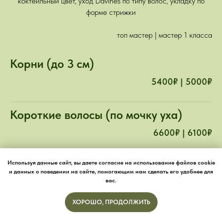
коктейльный цвет, уход Davines по типу волос, укладку по
форме стрижки
топ мастер | мастер 1 класса
Корни (до 3 см)
5400₽ | 5000₽
Короткие волосы (по мочку уха)
6600₽ | 6100₽
Средняя длина (по плечи)
Используя данные сайт, вы даете согласие на использование файлов cookie
и данных о поведении на сайте, помогающим нам сделать его удобнее для
вас.
8000₽ | 7300₽
ХОРОШО, ПРОДОЛЖИТЬ
Длинные волосы (от плеч по