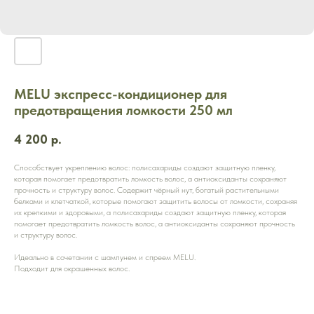
MELU экспресс-кондиционер для
предотвращения ломкости 250 мл
4 200
р.
Способствует укреплению волос: полисахариды создают защитную пленку,
которая помогает предотвратить ломкость волос, а антиоксиданты сохраняют
прочность и структуру волос. Содержит чёрный нут, богатый растительными
белками и клетчаткой, которые помогают защитить волосы от ломкости, сохраняя
их крепкими и здоровыми, а полисахариды создают защитную пленку, которая
помогает предотвратить ломкость волос, а антиоксиданты сохраняют прочность
и структуру волос.
Идеально в сочетании с шампунем и спреем MELU.
Подходит для окрашенных волос.