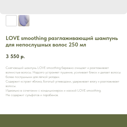
LOVE smoothing разглаживающий шампунь
для непослушных волос 250 мл
3 550
р.
Смягчающий шампунь LOVE smoothing бережно очищает и разглаживает
волнистые волосы. Надолго устраняет пушение, усиливает блеск и делает волосы
более послушными для лёгкой укладки.
Содержит кстракт яблока, богатый углеводами, удерживает влагу и разглаживает
волосы.
Идеально в сочетании с кондиционером и маской LOVE smoothing.
Не содержит сульфатов и парабенов.