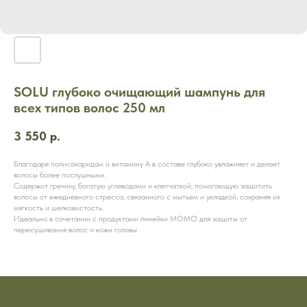
SOLU глубоко очищающий шампунь для
всех типов волос 250 мл
3 550
р.
Благодаря полисахаридам и витамину А в составе глубоко увлажняет и делает
волосы более послушными.
Содержит гречиху, богатую углеводами и клетчаткой, помогающую защитить
волосы от ежедневного стресса, связанного с мытьем и укладкой, сохраняя их
мягкость и шелковистость.
Идеально в сочетании с продуктами линейки MOMO для защиты от
пересушивания волос и кожи головы