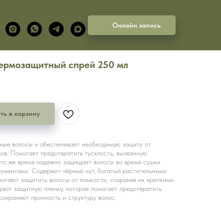
Онлайн запись
ермозащитный спрей 250 мл
ть в корзину
ные волосы и обеспечивает необходимую защиту от
ов. Помогает предотвратить тусклость, вызванную
 то же время надежно защищает волосы во время сушки
рументами. Содержит чёрный нут, богатый растительными
могают защитить волосы от ломкости, сохраняя их крепкими
дают защитную пленку, которая помогает предотвратить
сохраняют прочность и структуру волос.