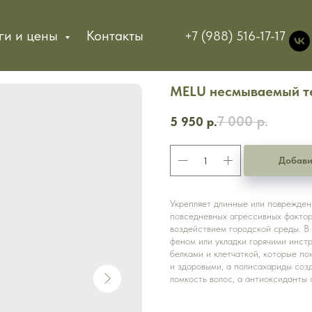
ги и цены
Контакты
+7 (988) 516-17-17
MELU несмываемый т
7 000
р.
5 950
р.
Добави
Укрепляет длинные или поврежден
повседневных агрессивных фактор
воздействием городской среды. В
феном или укладки горячими инст
белками и клетчаткой, которые по
и здоровыми, а полисахариды соз
ломкость волос, а антиоксиданты 