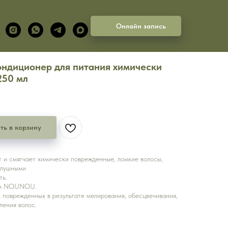
Онлайн запись
диционер для питания химически
250 мл
ть в корзину
т и смягчает химически поврежденные, ломкие волосы,
слушными
ть.
нем NOUNOU.
 поврежденных в результате мелирования, обесцвечивания,
ления волос.