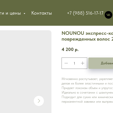
ги и цены
Контакты
+7 (988) 516-17-17
NOUNOU экспресс-кон
поврежденных волос 
4 200
р.
Добави
Мгновенно распутывает, укрепляе
делая их более эластичными и по
Придает локонам объем и упругос
Идеально в сочетании с шампу
Подходит для сухих или химически
перманентной завивки или выпрям