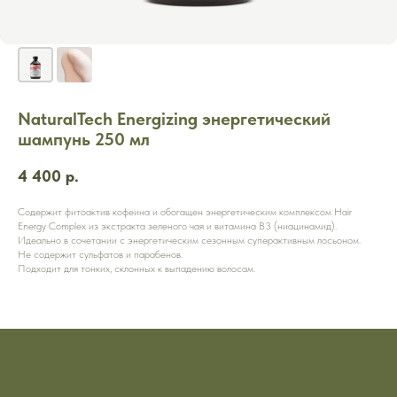
NaturalTech Energizing энергетический
шампунь 250 мл
4 400
р.
Содержит фитоактив кофеина и обогащен энергетическим комплексом Hair
Energy Complex из экстракта зеленого чая и витамина В3 (ниацинамид).
Идеально в сочетании с энергетическим сезонным суперактивным лосьоном.
Не содержит сульфатов и парабенов.
Подходит для тонких, склонных к выпадению волосам.