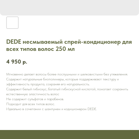
DEDE несмываемый спрей-кондиционер для
всех типов волос 250 мл
4 950
р.
Мгновенно делает волосы более послушными и шелковистыми без утяжеления.
Содержит натуральные биополимеры, которые поддерживают текстуру и
эффективность продукта, сохраняя его натуральность.
Содержит белый гибискус, богатый гибискусной кислотой, помогает сохранить
естественную эластичность волос
Не содержит сульфатов и парабенов.
Подходит для всех типов волос.
Идеально в сочетании с шампунем и кодиционером DEDE.