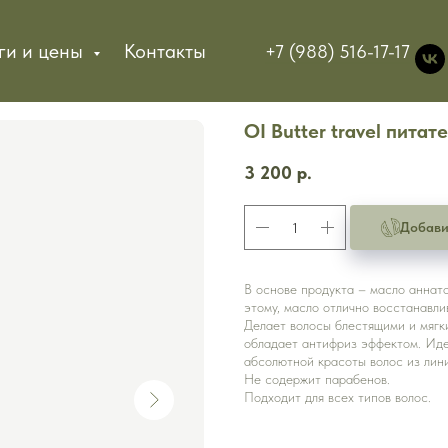
ги и цены
Контакты
+7 (988) 516-17-17
OI Butter travel питат
3 200
р.
Добави
В основе продукта – масло аннато
этому, масло отлично восстанавли
Делает волосы блестящими и мягки
обладает антифриз эффектом. Иде
абсолютной красоты волос из лин
Не содержит парабенов.
Подходит для всех типов волос.