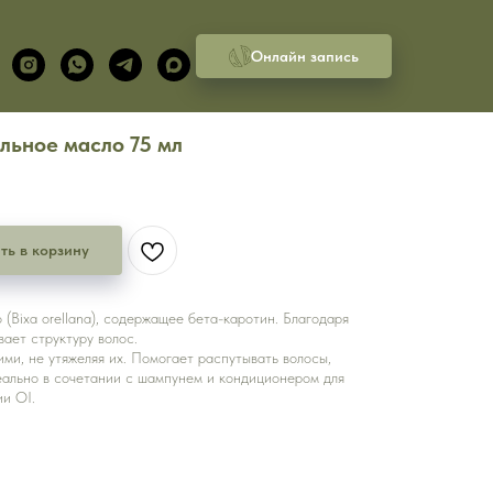
Онлайн запись
ельное масло 75 мл
ть в корзину
 (Bixa orellana), содержащее бета-каротин. Благодаря
вает структуру волос.
ми, не утяжеляя их. Помогает распутывать волосы,
ально в сочетании с шампунем и кондиционером для
ии OI.