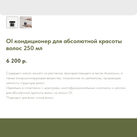
OI кондиционер для абсолютной красоты
волос 250 мл
6 200
р.
Содержит масло аннато из растения, произрастающего в лесах Амазонии, а
также кондиционирующее вещество, полученное из целлюлозы, придающее
мягкость структуре волос.
Идеально в сочетании с шампунем, многофункциональным молочком и маслом
для абсолютной красоты волос из линии OI.
Подходит для всех типов волос.