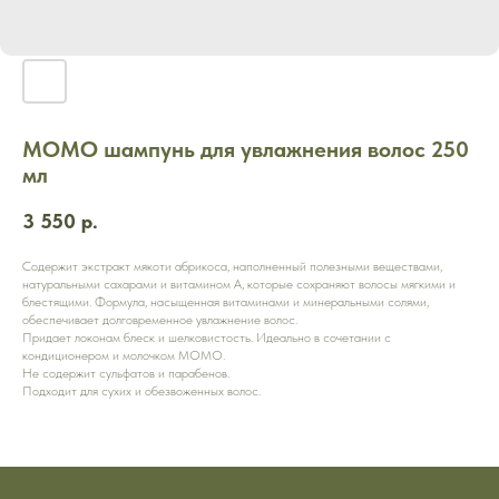
MOMO шампунь для увлажнения волос 250
мл
3 550
р.
Содержит экстракт мякоти абрикоса, наполненный полезными веществами,
натуральными сахарами и витамином А, которые сохраняют волосы мягкими и
блестящими. Формула, насыщенная витаминами и минеральными солями,
обеспечивает долговременное увлажнение волос.
Придает локонам блеск и шелковистость. Идеально в сочетании с
кондиционером и молочком MOMO.
Не содержит сульфатов и парабенов.
Подходит для сухих и обезвоженных волос.