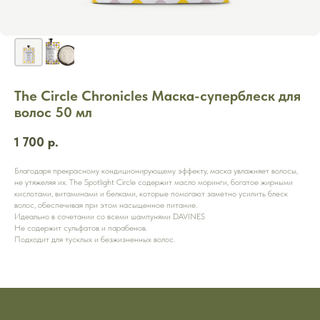
The Circle Chronicles Маска-суперблеск для
волос 50 мл
1 700
р.
Благодаря прекрасному кондиционирующему эффекту, маска увлажняет волосы,
не утяжеляя их. The Spotlight Circle содержит масло моринги, богатое жирными
кислотами, витаминами и белками, которые помогают заметно усилить блеск
волос, обеспечивая при этом насыщенное питание.
Идеально в сочетании со всеми шампунями DAVINES
Не содержит сульфатов и парабенов.
Подходит для тусклых и безжизненных волос.